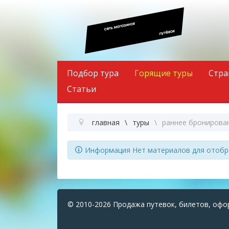
Подбор тура
Горящие туры
Стра
Статьи
главная
туры
раннее бронирова
Информация
Нет материалов для отобра
© 2010-2026 Продажа путевок, билетов, офо