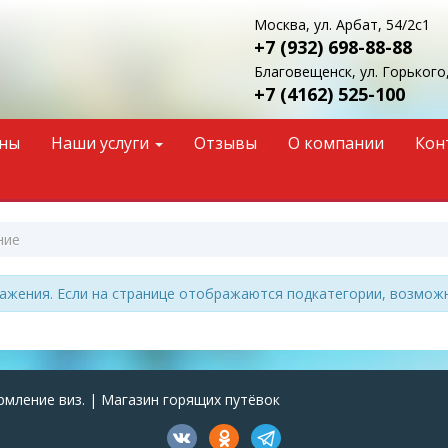
Москва, ул. Арбат, 54/2с1
+7 (932)
698-88-88
Благовещенск, ул. Горького,
+7 (4162)
525-100
ны
Наши услуги
Отзывы
О компании
Кон
ние
жения. Если на странице отображаются подкатегории, возможно
рмление виз. | Магазин горящих путёвок