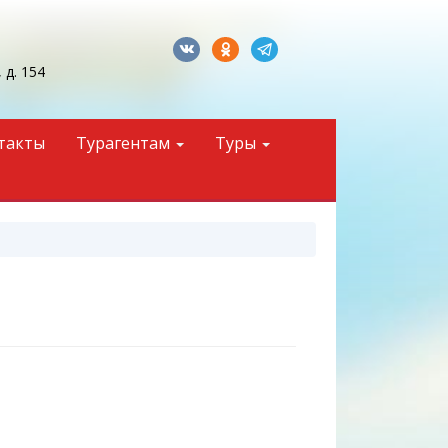
 д. 154
такты
Турагентам
Туры