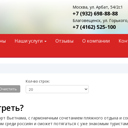
Москва, ул. Арбат, 54/2с1
+7 (932)
698-88-88
Благовещенск, ул. Горького,
+7 (4162)
525-100
ны
Наши услуги
Отзывы
О компании
Кон
Кол-во строк:
Очистить
треть?
рт Вьетнама, с гармоничным сочетанием пляжного отдыха и со
ым среди россиян и сможет потягаться с уже знакомым туриста