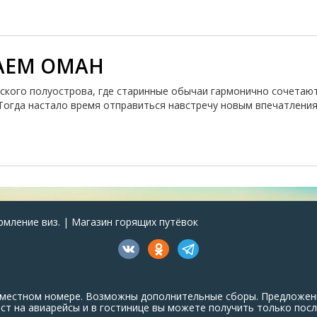
АЕМ ОМАН
кого полуострова, где старинные обычаи гармонично сочетают
Тогда настало время отправиться навстречу новым впечатления
рмление виз. | Магазин горящих путёвок
ухместном номере. Возможны дополнительные сборы. Предложен
т на авиарейсы и в гостинице вы можете получить только посл