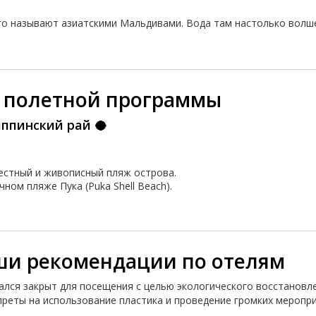
го называют азиатскими Мальдивами. Вода там настолько волше
 полетной программы
иппинский рай 🥥
вестный и живописный пляж острова.
ном пляже Пука (Puka Shell Beach).
ши рекомендации по отелям
ался закрыт для посещения с целью экологического восстанов
реты на использование пластика и проведение громких меропр