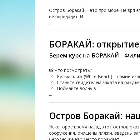
Остров Боракай— это про море. Не зря е
не передадут. И
...
БОРАКАЙ: открытие
Берем курс на БОРАКАЙ - Фил
📸 Что посмотреть?
Белый пляж (White Beach) – самый из
Станьте свидетелем заката на ракушеч
Поймайте волну в
...
Остров Боракай: на
Некоторое время назад этот остров оказ
сооружения, очищены пляжи, введены зап
Сегодня же это место поражает