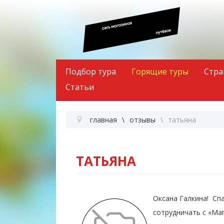
Подбор тура
Горящие туры
Стра
Статьи
главная
отзывы
татьяна
ТАТЬЯНА
Оксана Галкина! Сп
сотрудничать с «Ма