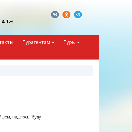
 д. 154
такты
Турагентам
Туры
йшем, надеюсь, буду