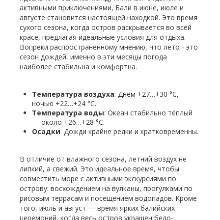
активными приключениями, Бали в июне, июле и
августе становится настоящей находкой. Это время
сухого сезона, когда остров раскрывается во всей
красе, предлагая идеальные условия для отдыха.
Вопреки распространенному мнению, что лето - это
сезон дождей, именно в эти месяцы погода
наиболее стабильна и комфортна.
Температура воздуха
: Днём +27…+30 °C,
ночью +22…+24 °C.
Температура воды
: Океан стабильно тёплый
— около +26…+28 °C.
Осадки
: Дожди крайне редки и кратковременны.
В отличие от влажного сезона, летний воздух не
липкий, а свежий. Это идеальное время, чтобы
совместить море с активными экскурсиями по
острову: восхождением на вулканы, прогулками по
рисовым террасам и посещением водопадов. Кроме
того, июль и август — время ярких балийских
церемоний, когда весь остров украшен бело-