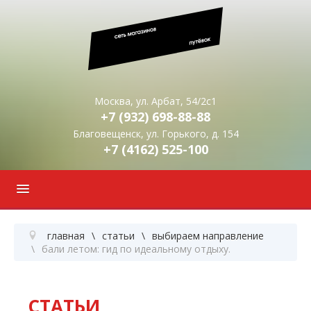
Москва, ул. Арбат, 54/2с1
+7 (932)
698-88-88
Благовещенск, ул. Горького, д. 154
+7 (4162)
525-100
главная
статьи
выбираем направление
бали летом: гид по идеальному отдыху.
СТАТЬИ