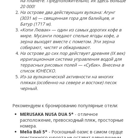
на планете. Предположительно, их здесь больше
20 000!
На острове два действующих вулкана: Агунг
(3031 м) — священная гора для балийцев, и
Батур (1717 м).
«Копи Лювак» — один из самых дорогих кофе в
мире. Мусанги поедают спелые ягоды кофе, а
зерна выходят вместе с пометом. Эти зерна
собирают, чистят и обжаривают.
На острове до сих пор действует древняя (IX век)
ирригационная система управления водой для
террасных рисовых полей — «Субак». Внесена в
список ЮНЕСКО.
Из
‑
за вулканической активности на многих
пляжах (особенно на севере и востоке) песок
черный.
Рекомендуем к бронированию популярные отели:
MERUSAKA NUSA DUA 5*
- отличное
расположение, превосходный пляж, просторные
номера.
Melia Bali 5*
- Роскошный оазис в самом сердце
престижного курорта не оставит равнодушным