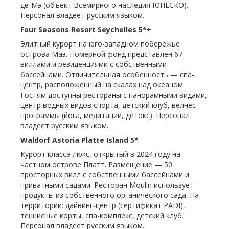
де-Мэ (объект Всемирного наследия ЮНЕСКО).
Персонал владеет русским языком.
Four Seasons Resort Seychelles 5*+
Элитный курорт на юго-западном побережье
острова Маэ. Номерной фонд представлен 67
виллами и резиденциями с собственными
бассейнами. Отличительная особенность — спа-
центр, расположенный на скалах над океаном.
Гостям доступны рестораны с панорамными видами,
центр водных видов спорта, детский клуб, велнес-
программы (йога, медитации, детокс). Персонал
владеет русским языком.
Waldorf Astoria Platte Island 5*
Курорт класса люкс, открытый в 2024 году на
частном острове Платт. Размещение — 50
просторных вилл с собственными бассейнами и
приватными садами. Ресторан Moulin использует
продукты из собственного органического сада. На
территории: дайвинг-центр (сертификат PADI),
теннисные корты, спа-комплекс, детский клуб.
Персонал владеет русским языком.