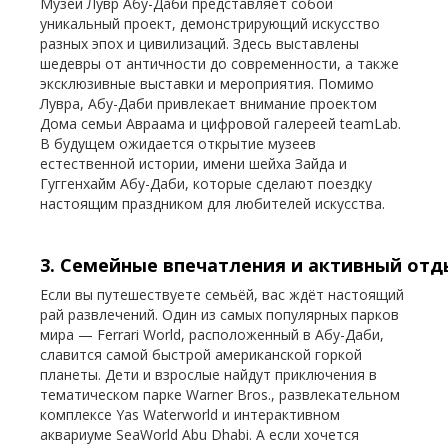
Музей Лувр Абу-Даби представляет собой
уникальный проект, демонстрирующий искусство
разных эпох и цивилизаций. Здесь выставлены
шедевры от античности до современности, а также
эксклюзивные выставки и мероприятия. Помимо
Лувра, Абу-Даби привлекает внимание проектом
Дома семьи Авраама и цифровой галереей teamLab.
В будущем ожидается открытие музеев
естественной истории, имени шейха Зайда и
Гуггенхайм Абу-Даби, которые сделают поездку
настоящим праздником для любителей искусства.
3. Семейные впечатления и активный отд
Если вы путешествуете семьёй, вас ждёт настоящий
рай развлечений. Один из самых популярных парков
мира — Ferrari World, расположенный в Абу-Даби,
славится самой быстрой американской горкой
планеты. Дети и взрослые найдут приключения в
тематическом парке Warner Bros., развлекательном
комплексе Yas Waterworld и интерактивном
аквариуме SeaWorld Abu Dhabi. А если хочется