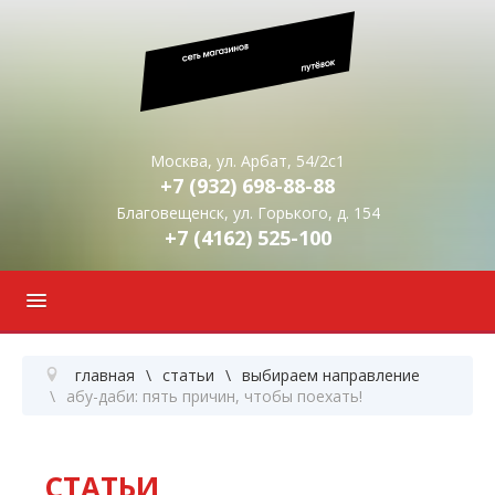
Москва, ул. Арбат, 54/2с1
+7 (932)
698-88-88
Благовещенск, ул. Горького, д. 154
+7 (4162)
525-100
главная
статьи
выбираем направление
абу-даби: пять причин, чтобы поехать!
СТАТЬИ